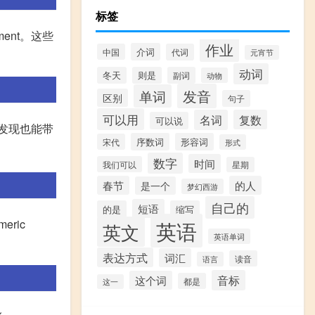
标签
inment。这些
作业
介词
中国
代词
元宵节
动词
冬天
则是
副词
动物
发音
单词
区别
句子
可以用
名词
复数
可以说
小发现也能带
序数词
形容词
宋代
形式
数字
时间
我们可以
星期
春节
的人
是一个
梦幻西游
自己的
短语
的是
缩写
eric
英语
英文
英语单词
表达方式
词汇
读音
语言
音标
这个词
都是
这一