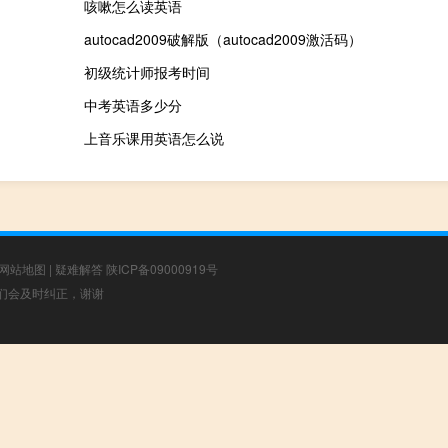
咳嗽怎么读英语
autocad2009破解版（autocad2009激活码）
初级统计师报考时间
中考英语多少分
上音乐课用英语怎么说
网站地图
|
疑难解答
陕ICP备09000919号
，我们会及时纠正，谢谢