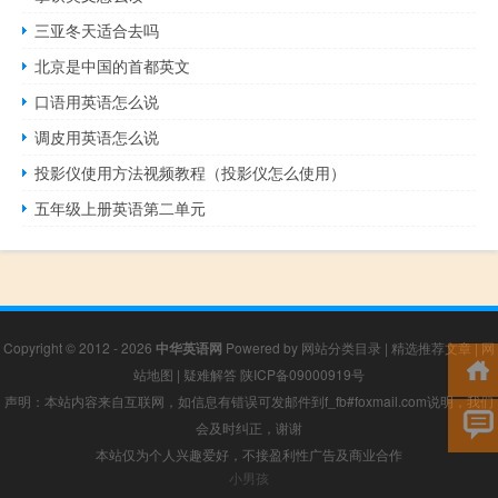
三亚冬天适合去吗
北京是中国的首都英文
口语用英语怎么说
调皮用英语怎么说
投影仪使用方法视频教程（投影仪怎么使用）
五年级上册英语第二单元
Copyright © 2012 - 2026
中华英语网
Powered by
网站分类目录
|
精选推荐文章
|
网
站地图
|
疑难解答
陕ICP备09000919号
声明：本站内容来自互联网，如信息有错误可发邮件到f_fb#foxmail.com说明，我们
会及时纠正，谢谢
本站仅为个人兴趣爱好，不接盈利性广告及商业合作
小男孩