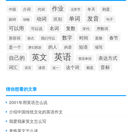
作业
介词
中国
代词
冬天
则是
元宵节
发音
单词
动词
区别
副词
句子
动物
可以用
名词
复数
可以说
序数词
宋代
数字
时间
春节
形容词
我们可以
形式
星期
的人
短语
是一个
的是
缩写
梦幻西游
英语
英文
自己的
表达方式
英语单词
音标
词汇
这个词
读音
都是
语言
这一
猜你想看的文章
2001年用英语怎么说
介绍中国传统文化的英语作文
我爱我家英文怎么写
拿铁英文怎么读