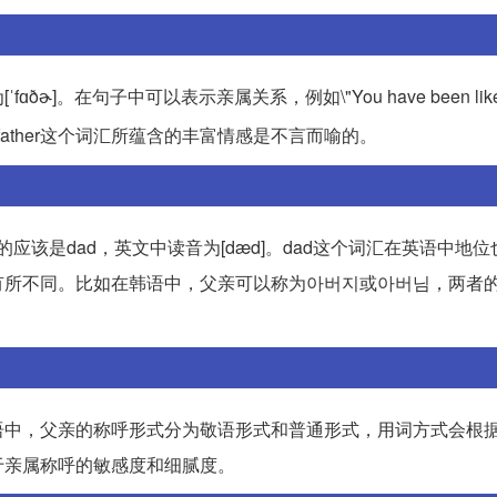
]。在句子中可以表示亲属关系，例如\"You have been like a f
father这个词汇所蕴含的丰富情感是不言而喻的。
的应该是dad，英文中读音为[dæd]。dad这个词汇在英语中地
有所不同。比如在韩语中，父亲可以称为아버지或아버님，两者
语中，父亲的称呼形式分为敬语形式和普通形式，用词方式会根
于亲属称呼的敏感度和细腻度。