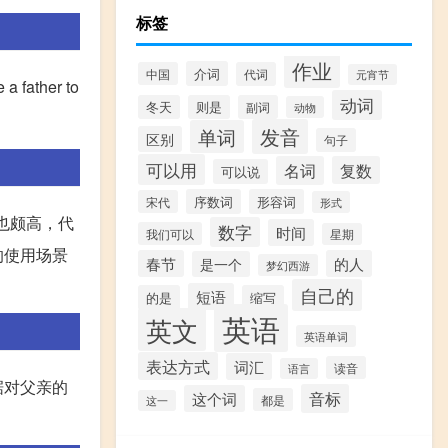
标签
作业
介词
中国
代词
元宵节
ather to
动词
冬天
则是
副词
动物
发音
单词
区别
句子
可以用
名词
复数
可以说
序数词
形容词
宋代
形式
位也颇高，代
数字
时间
我们可以
星期
的使用场景
春节
的人
是一个
梦幻西游
自己的
短语
的是
缩写
英语
英文
英语单词
表达方式
词汇
读音
语言
据对父亲的
音标
这个词
都是
这一