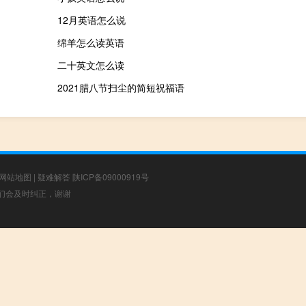
12月英语怎么说
绵羊怎么读英语
二十英文怎么读
2021腊八节扫尘的简短祝福语
网站地图
|
疑难解答
陕ICP备09000919号
，我们会及时纠正，谢谢