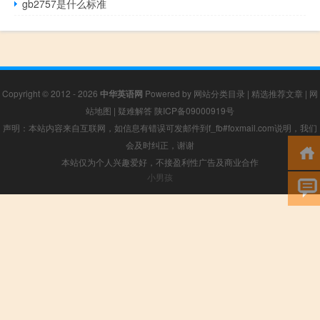
gb2757是什么标准
Copyright © 2012 - 2026
中华英语网
Powered by
网站分类目录
|
精选推荐文章
|
网
站地图
|
疑难解答
陕ICP备09000919号
声明：本站内容来自互联网，如信息有错误可发邮件到f_fb#foxmail.com说明，我们
会及时纠正，谢谢
本站仅为个人兴趣爱好，不接盈利性广告及商业合作
小男孩