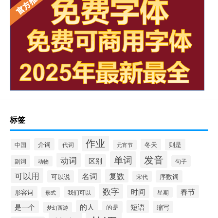
标签
作业
介词
中国
代词
冬天
则是
元宵节
发音
单词
动词
区别
副词
句子
动物
可以用
名词
复数
可以说
序数词
宋代
数字
时间
春节
形容词
我们可以
形式
星期
的人
短语
是一个
的是
缩写
梦幻西游