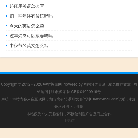
起床用英语怎么写
初一拜年还有传统吗吗
今天的英语怎么读
过年炖肉可以放姜吗吗
中秋节的英文怎么写
Copyright © 2012 - 2026
中华英语网
Powered by
网站分类目录
|
精选推荐文章
|
网
站地图
|
疑难解答
陕ICP备09000919号
声明：本站内容来自互联网，如信息有错误可发邮件到f_fb#foxmail.com说明，我们
会及时纠正，谢谢
本站仅为个人兴趣爱好，不接盈利性广告及商业合作
小男孩