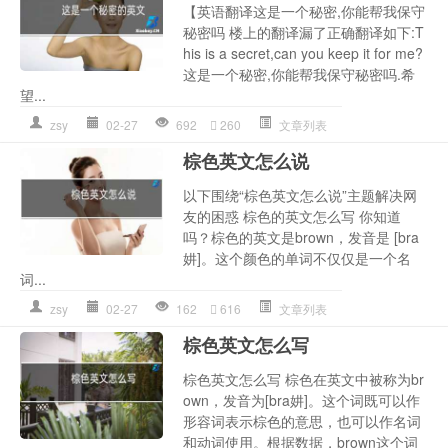
【英语翻译这是一个秘密,你能帮我保守
秘密吗 楼上的翻译漏了正确翻译如下:T
his is a secret,can you keep it for me?
这是一个秘密,你能帮我保守秘密吗.希
望...
zsy
02-27
692
260
文章列表
棕色英文怎么说
以下围绕“棕色英文怎么说”主题解决网
友的困惑 棕色的英文怎么写 你知道
吗？棕色的英文是brown，发音是 [bra
妌]。这个颜色的单词不仅仅是一个名
词...
zsy
02-27
162
616
文章列表
棕色英文怎么写
棕色英文怎么写 棕色在英文中被称为br
own，发音为[bra妌]。这个词既可以作
形容词表示棕色的意思，也可以作名词
和动词使用。根据数据，brown这个词