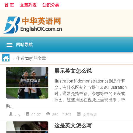
首 页
文章列表
知识分类
网站导航
>
作者“zsy”的文章
展示英文怎么说
illustration和demonstration分别是什释
义，有什么区别? 当我们谈论illustration
时，通常是指书籍、杂志等中的图表或
插图。这些插图在视觉上呈现出来，帮
助...
zsy
02-27
360
597
文章列表
这是英文怎么写