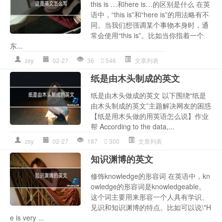
this is …和here is…的区别是什么 在英
语中，“this is”和“here is”的用法略有不
同。当我们想强调某个事物本身时，通
常会使用“this is”。比如当你指着一个
东...
zsy
02-27
36
546
文章列表
纸是由木头制成的英文
纸是由木头做成的英文 以下围绕“纸是
由木头制成的英文”主题解决网友的困惑
【纸是用木头做的用英语怎么说】作业
帮 According to the data,...
zsy
02-27
187
300
文章列表
知识渊博的英文
修饰knowledge的形容词 在英语中，kn
owledge的形容词是knowledgeable。
这个词主要用来形容一个人具有学识、
见识和知识渊博的特点。比如可以说\"H
e is very ...