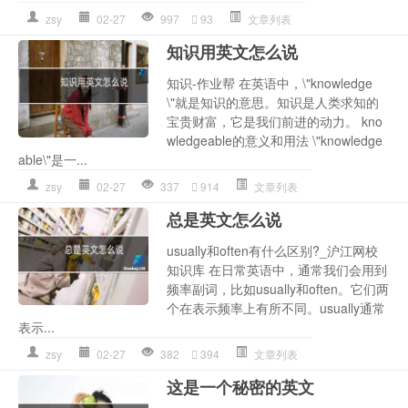
zsy
02-27
997
93
文章列表
知识用英文怎么说
知识-作业帮 在英语中，\"knowledge
\"就是知识的意思。知识是人类求知的
宝贵财富，它是我们前进的动力。 kno
wledgeable的意义和用法 \"knowledge
able\"是一...
zsy
02-27
337
914
文章列表
总是英文怎么说
usually和often有什么区别?_沪江网校
知识库 在日常英语中，通常我们会用到
频率副词，比如usually和often。它们两
个在表示频率上有所不同。usually通常
表示...
zsy
02-27
382
394
文章列表
这是一个秘密的英文