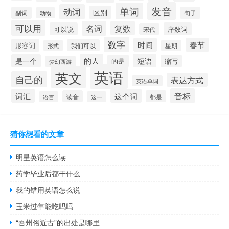
发音
单词
动词
区别
副词
句子
动物
可以用
名词
复数
可以说
序数词
宋代
数字
时间
春节
形容词
我们可以
形式
星期
的人
短语
是一个
的是
缩写
梦幻西游
英语
英文
自己的
表达方式
英语单词
音标
词汇
这个词
读音
都是
语言
这一
猜你想看的文章
明星英语怎么读
药学毕业后都干什么
我的错用英语怎么说
玉米过年能吃吗吗
“吾州俗近古”的出处是哪里