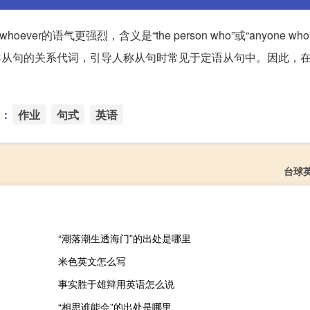
er的语气更强烈，含义是“the person who”或“anyone wh
导从句的关系代词，引导人称从句时常见于定语从句中。因此，
：
作业
句式
英语
台球
“潮落潮生透海门”的出处是哪里
米色英文怎么写
事实胜于雄辩用英语怎么说
“相思谁能会”的出处是哪里