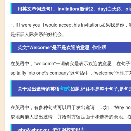
用英文单词造句1、invitation(邀请)2、day(白天)3、plac
1. If I were you, I would accept his i
是拓展人际关系的好机会。
英文"Welcome"是不是欢迎的意思_作业帮
在英语中，“welcome”一词确实是表示欢迎的意思，在句子中常用于
spitality into one\'s company”这句话中，“w
句式
关于发出邀请的英语
如题.记住不是整个句子,是句式,比
在英语中，有多种句式可以用于发出邀请，比如：“Why not do...”、“
貌地向他人提出邀请，并给对方留足面子和选择的余地。
who&whoever_沪江网校知识库