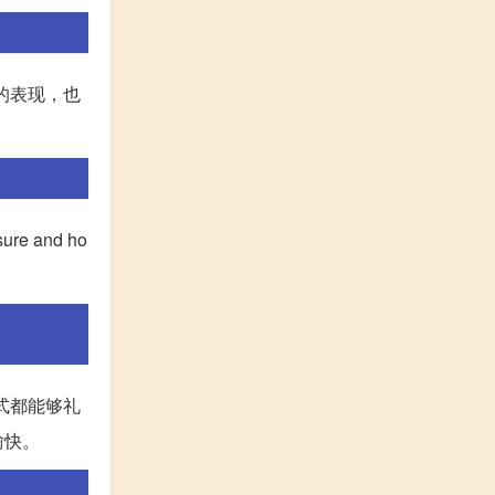
友善的表现，也
 and ho
这些句式都能够礼
愉快。