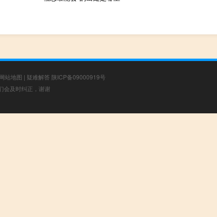
网站地图
|
疑难解答
陕ICP备09000919号
，我们会及时纠正，谢谢