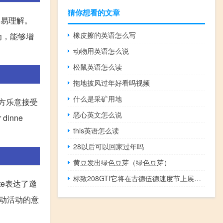
猜你想看的文章
，容易理解。
橡皮擦的英语怎么写
为，能够增
动物用英语怎么说
松鼠英语怎么读
拖地披风过年好看吗视频
什么是采矿用地
对方乐意接受
恶心英文怎么说
dinne
this英语怎么读
28以后可以回家过年吗
黄豆发出绿色豆芽（绿色豆芽）
标致208GTI它将在古德伍德速度节上展示袖珍火箭
ite表达了邀
加运动活动的意