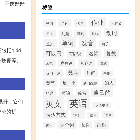
时，不妨好好
标签
作业
介词
中国
代词
元宵节
动词
冬天
则是
副词
动物
发音
单词
区别
句子
括biddi
可以用
名词
复数
可以说
进晚餐等。
序数词
形容词
宋代
形式
数字
时间
我们可以
星期
春节
的人
是一个
梦幻西游
自己的
短语
的是
缩写
英语
英文
义展开，它们
英语单词
交流的桥
表达方式
词汇
读音
语言
音标
这个词
都是
这一