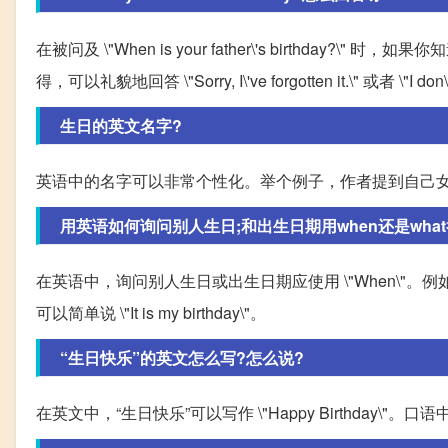
在被问及 \"When is your father\'s birthday?\" 时，
得，可以礼貌地回答 \"Sorry, I\'ve forgotten it.\" 或者 \"I don\'
生日的英文名字?
英语中的名字可以非常个性化。举个例子，作者提到自己女儿的名
用英语如何询问别人生日;和出生日期用when还是wha
在英语中，询问别人生日或出生日期应使用 \"When\"。例如，问： \
可以简单说 \"It is my birthday\"。
“生日快乐”的英文怎么写?怎么说?
在英文中，“生日快乐”可以写作 \"Happy Birthday\"。口语中，也可