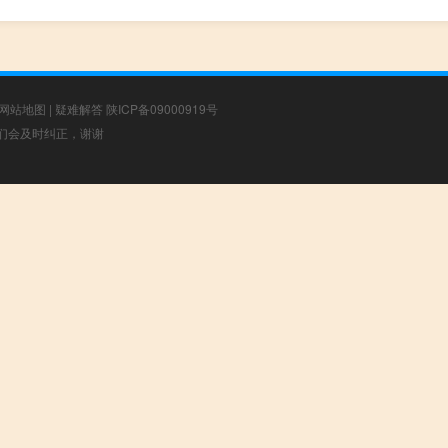
网站地图
|
疑难解答
陕ICP备09000919号
，我们会及时纠正，谢谢