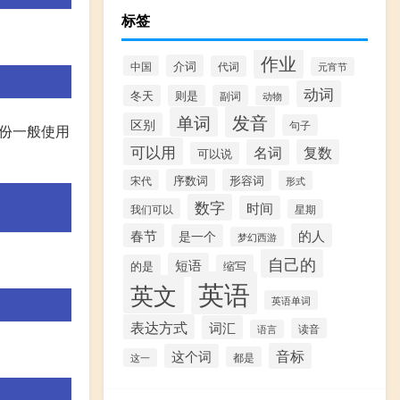
标签
作业
介词
中国
代词
元宵节
动词
冬天
则是
副词
动物
发音
单词
区别
句子
月份一般使用
可以用
名词
复数
可以说
序数词
形容词
宋代
形式
数字
时间
我们可以
星期
春节
的人
是一个
梦幻西游
自己的
短语
的是
缩写
英语
英文
英语单词
表达方式
词汇
读音
语言
音标
这个词
都是
这一