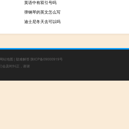
英语中有双引号吗
弹钢琴的英文怎么写
迪士尼冬天去可以吗
网站地图
|
疑难解答
陕ICP备09000919号
，我们会及时纠正，谢谢