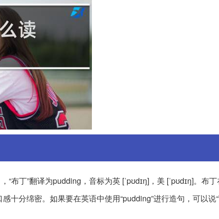
”翻译为pudding，音标为英 [ˈpʊdɪŋ]，美 [ˈpʊdɪŋ]。布
密。如果要在英语中使用“pudding”进行造句，可以说“The 