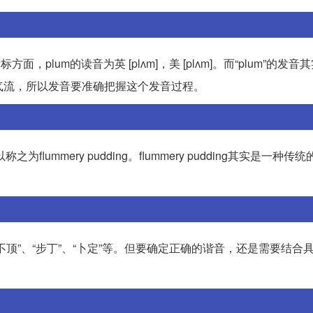
plum的读音为英 [plʌm]，美 [plʌm]。而“plum”的发音
出气流，所以发音要准确把握这个发音过程。
lummery pudding。flummery pudding其实是一种传
顶”、“步丁”、“卜定”等。但要确定正确的谐音，还是需要结合