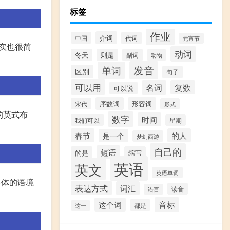
标签
作业
介词
中国
代词
元宵节
其实也很简
动词
冬天
则是
副词
动物
发音
单词
区别
句子
可以用
名词
复数
可以说
序数词
形容词
宋代
形式
统的英式布
数字
时间
我们可以
星期
春节
的人
是一个
梦幻西游
自己的
短语
的是
缩写
英语
英文
英语单词
具体的语境
表达方式
词汇
读音
语言
音标
这个词
都是
这一