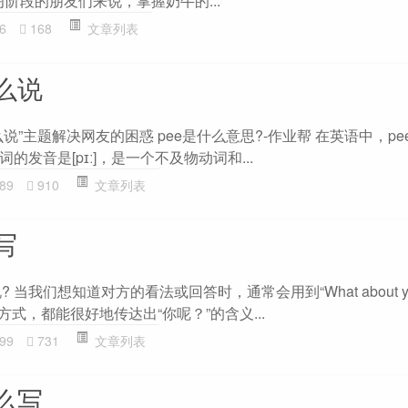
语学习阶段的朋友们来说，掌握奶牛的...
6
168
文章列表
么说
说”主题解决网友的困惑 pee是什么意思?-作业帮 在英语中，pe
发音是[pɪː]，是一个不及物动词和...
89
910
文章列表
写
 当我们想知道对方的看法或回答时，通常会用到“What about yo
表达方式，都能很好地传达出“你呢？”的含义...
99
731
文章列表
么写