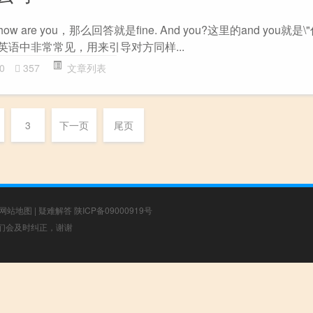
are you，那么回答就是fine. And you?这里的and you就是\
\"在英语中非常常见，用来引导对方同样...
0
357
文章列表
3
下一页
尾页
网站地图
|
疑难解答
陕ICP备09000919号
，我们会及时纠正，谢谢