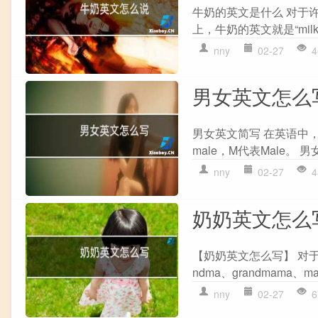
牛奶的英文是什么 对于
上，牛奶的英文就是“milk”
nny
02-27
4
男女英文怎么
男女英文简写 在英语中，
male，M代表Male。
nny
02-27
4
奶奶英文怎么
【奶奶英文怎么写】 对
ndma、grandmama
nny
02-27
6