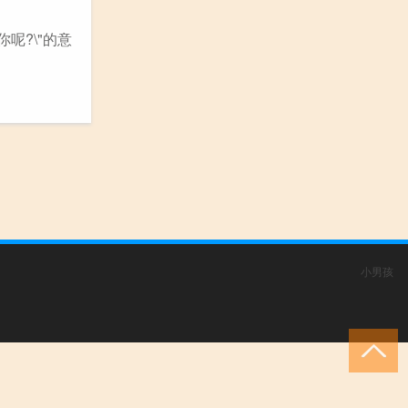
"你呢?\"的意
小男孩