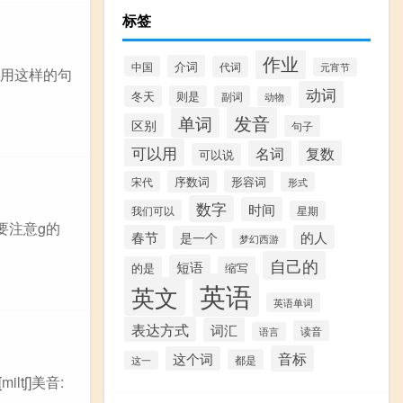
标签
作业
介词
中国
代词
元宵节
以用这样的句
动词
冬天
则是
副词
动物
发音
单词
区别
句子
可以用
名词
复数
可以说
序数词
形容词
宋代
形式
数字
时间
我们可以
星期
需要注意g的
春节
的人
是一个
梦幻西游
自己的
短语
的是
缩写
英语
英文
英语单词
表达方式
词汇
读音
语言
音标
这个词
都是
这一
tʃ]美音: