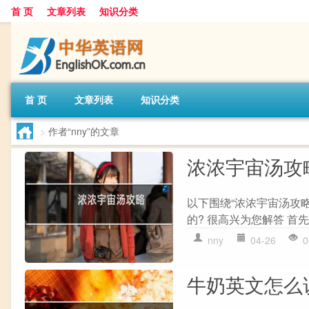
首 页
文章列表
知识分类
首 页
文章列表
知识分类
>
作者“nny”的文章
浓浓宇宙汤攻
以下围绕“浓浓宇宙汤攻
的? 很高兴为您解答 首先
nny
04-26
0
牛奶英文怎么