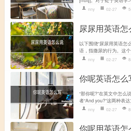
[mɪltʃ]。对于处于英
nny
02-27
5
尿尿用英语怎
以下围绕“尿尿用英语怎么
语，指撒尿的行为。这个词的
nny
02-27
8
你呢英语怎么
“那你呢?”在英文中怎么说?
者“And you?”这两种
nny
02-27
8
你呢用英语怎