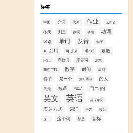
标签
作业
介词
中国
代词
元宵节
动词
冬天
则是
副词
动物
发音
单词
区别
句子
可以用
名词
复数
可以说
序数词
形容词
宋代
形式
数字
时间
我们可以
星期
春节
的人
是一个
梦幻西游
自己的
短语
的是
缩写
英语
英文
英语单词
表达方式
词汇
读音
语言
音标
这个词
都是
这一