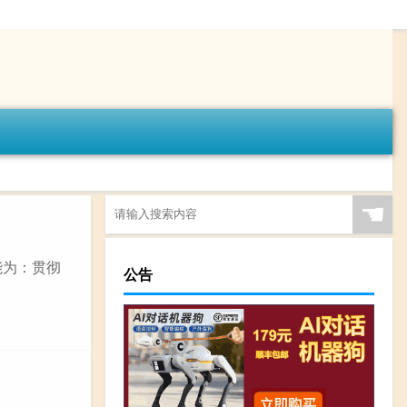
☚
能为：贯彻
公告