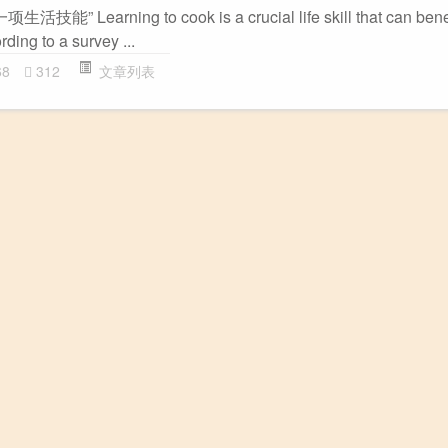
earning to cook is a crucial life skill that can benefi
ding to a survey ...
68
312
文章列表