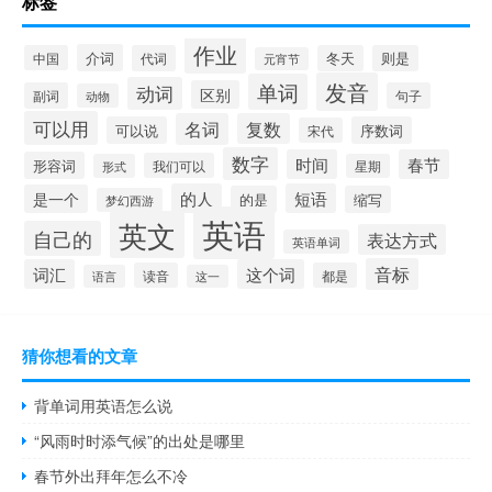
标签
作业
介词
中国
代词
冬天
则是
元宵节
发音
单词
动词
区别
副词
句子
动物
可以用
名词
复数
可以说
序数词
宋代
数字
时间
春节
形容词
我们可以
形式
星期
的人
短语
是一个
的是
缩写
梦幻西游
英语
英文
自己的
表达方式
英语单词
音标
词汇
这个词
读音
都是
语言
这一
猜你想看的文章
背单词用英语怎么说
“风雨时时添气候”的出处是哪里
春节外出拜年怎么不冷