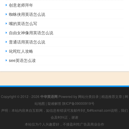
创意老师拜年
蜘蛛侠用英语怎么说
嘴的英语怎么写
自由女神像用英语怎么说
普通话用英语怎么说
叱咤红人攻略
see英语怎么读
Copyright © 2012 - 2026
中华英语网
Powered by
网站分类目录
|
精选推荐文章
|
网
站地图
|
疑难解答
陕ICP备09000919号
声明：本站内容来自互联网，如信息有错误可发邮件到f_fb#foxmail.com说明，我们
会及时纠正，谢谢
本站仅为个人兴趣爱好，不接盈利性广告及商业合作