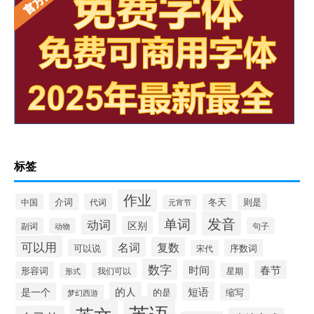
标签
作业
介词
中国
代词
冬天
则是
元宵节
发音
单词
动词
区别
副词
句子
动物
可以用
名词
复数
可以说
序数词
宋代
数字
时间
春节
形容词
我们可以
形式
星期
的人
短语
是一个
的是
缩写
梦幻西游
英语