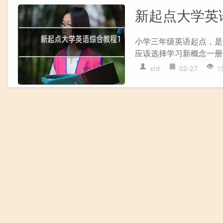
新起点大学英
小学三年级英语起点，是
应该选择学习新概念一册
xrd
02-27
1