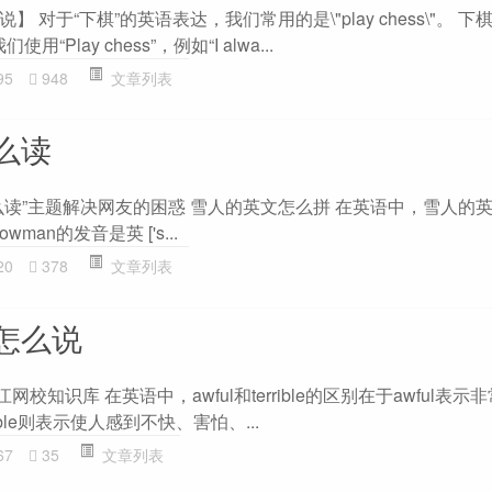
 对于“下棋”的英语表达，我们常用的是\"play chess\"。 
“Play chess”，例如“I alwa...
95
948
文章列表
么读
读”主题解决网友的困惑 雪人的英文怎么拼 在英语中，雪人的英文
man的发音是英 ['s...
20
378
文章列表
怎么说
区别-沪江网校知识库 在英语中，awful和terrible的区别在于awful表
ble则表示使人感到不快、害怕、...
67
35
文章列表