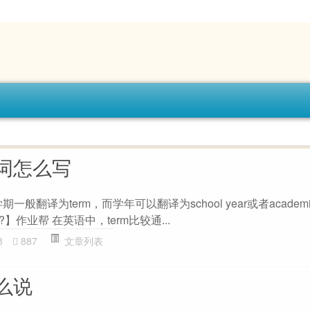
词怎么写
一般翻译为term，而学年可以翻译为school year或者academic
区别?】作业帮 在英语中，term比较通...
8
887
文章列表
么说