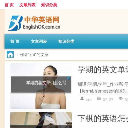
首 页
文章列表
知识分类
首 页
文章列表
知识分类
>
作者“xrd”的文章
学期的英文单
翻译:学期,学年_作业帮 学期
【term& semester的
xrd
02-27
3
下棋的英语怎