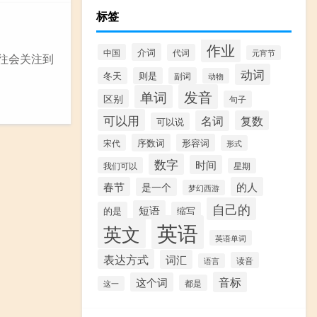
标签
作业
介词
中国
代词
元宵节
往会关注到
动词
冬天
则是
副词
动物
发音
单词
区别
句子
可以用
名词
复数
可以说
序数词
形容词
宋代
形式
数字
时间
我们可以
星期
春节
的人
是一个
梦幻西游
自己的
短语
的是
缩写
英语
英文
英语单词
表达方式
词汇
读音
语言
音标
这个词
都是
这一