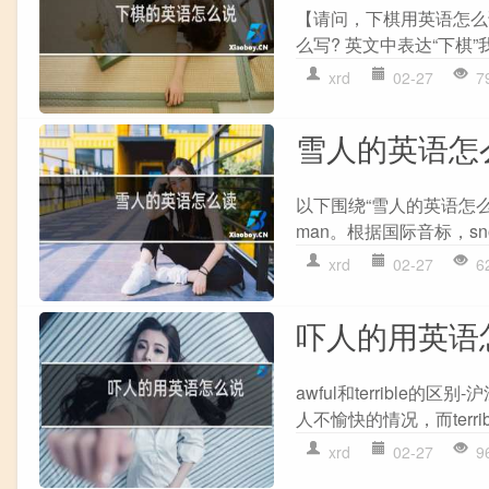
【请问，下棋用英语怎么说】
么写? 英文中表达“下棋”我们使用
xrd
02-27
7
雪人的英语怎
以下围绕“雪人的英语怎么
man。根据国际音标，snow
xrd
02-27
6
吓人的用英语
awful和terrible的
人不愉快的情况，而terri
xrd
02-27
9