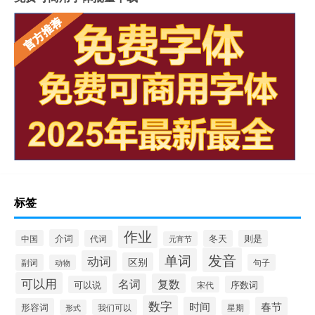
标签
作业
介词
中国
代词
冬天
则是
元宵节
发音
单词
动词
区别
副词
句子
动物
可以用
名词
复数
可以说
序数词
宋代
数字
时间
春节
形容词
我们可以
形式
星期