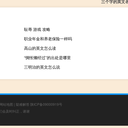
三个字的英文
耻辱 游戏 攻略
职业年金和养老保险一样吗
高山的英文怎么读
“惆怅懒经过”的出处是哪里
三明治的英文怎么说
网站地图
|
疑难解答
陕ICP备09000919号
，我们会及时纠正，谢谢