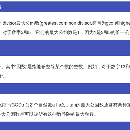
帮
divisor最大公约数(greatest common divisor,简写为gcd;或highe
例如，对于数字3和5，它们的最大公约数是1，因为1是3和5的唯一
其中“因数”是指能够整除某个数的整数。例如，对于数字12和
个。
der,缩写GCD.n(≥2)个自然数a1,a2,…,an的最大公因数通常有两种
最大公因数是可以被所有这些数整除的最大整数。