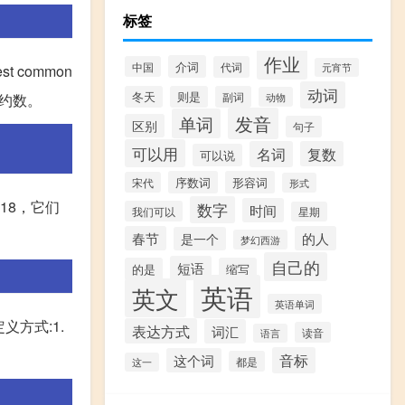
标签
作业
介词
中国
代词
st common
元宵节
动词
冬天
则是
副词
公约数。
动物
发音
单词
区别
句子
可以用
名词
复数
可以说
序数词
形容词
宋代
形式
18，它们
数字
时间
我们可以
星期
春节
的人
是一个
梦幻西游
自己的
短语
的是
缩写
英语
英文
英语单词
定义方式:1.
表达方式
词汇
读音
语言
音标
这个词
都是
这一