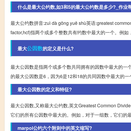
什么是最大公约数,如3和5的最大公约数是多少?_作业
最大公约数拼音:zuì dà gōng yuē shù英语:greatest common 
factor,hcf)指两个或多个整数共有约数中最大的一个。
公因数
最大
的定义是什么?
最大公因数是指两个或多个数共同拥有的因数中最大的一个。
的最大公因数是6，因为6是12和18的共同因数中最大的一
最大公因数的定义和特征?
最大公因数,又称最大公约数,英文Greatest Common Divi
它们的所有公因数中最大的。例如，对于一组数，它们的
marpol公约六个附则中的英文缩写?