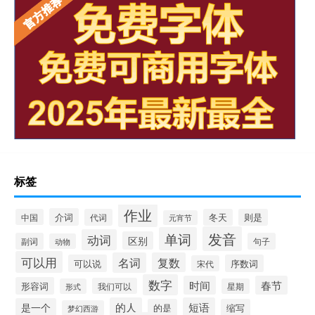
标签
作业
介词
中国
代词
冬天
则是
元宵节
发音
单词
动词
区别
副词
句子
动物
可以用
名词
复数
可以说
序数词
宋代
数字
时间
春节
形容词
我们可以
形式
星期
的人
短语
是一个
的是
缩写
梦幻西游