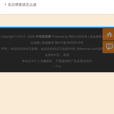
生日用英语怎么读
Copyright © 2012 - 2026
中华英语网
Powered by
网站分类目录
|
精选推荐文章
|
网
站地图
|
疑难解答
陕ICP备09000919号
声明：本站内容来自互联网，如信息有错误可发邮件到f_fb#foxmail.com说明，我们
会及时纠正，谢谢
本站仅为个人兴趣爱好，不接盈利性广告及商业合作
小男孩