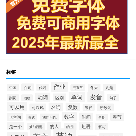
标签
作业
介词
中国
代词
冬天
则是
元宵节
发音
单词
动词
区别
副词
句子
动物
可以用
名词
复数
可以说
序数词
宋代
数字
时间
春节
形容词
我们可以
形式
星期
的人
短语
是一个
的是
缩写
梦幻西游
英语