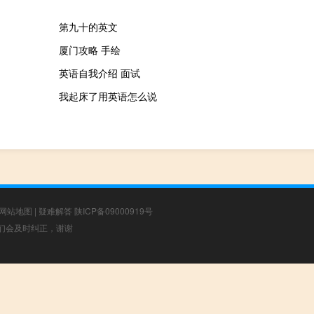
第九十的英文
厦门攻略 手绘
英语自我介绍 面试
我起床了用英语怎么说
网站地图
|
疑难解答
陕ICP备09000919号
，我们会及时纠正，谢谢