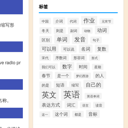
标签
作业
介词
中国
代词
元宵节
”的缩写形
动词
冬天
则是
副词
动物
发音
单词
区别
句子
可以用
名词
复数
可以说
序数词
形容词
宋代
形式
adio pr
数字
时间
我们可以
星期
春节
的人
是一个
梦幻西游
自己的
短语
的是
缩写
英语
英文
英语单词
名称。
表达方式
词汇
读音
语言
音标
这个词
都是
这一