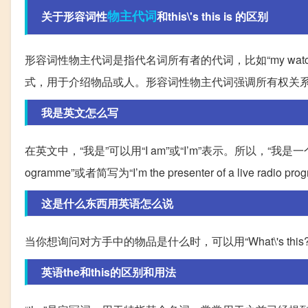
物主
代词
关于形容词性
和this\'s this is 的区别
形容词性物主代词是指代名词所有者的代词，比如“my watch”中
式，用于介绍物品或人。形容词性物主代词强调所有权关系，而“
我是英文怎么写
在英文中，“我是”可以用“I am”或“I’m”表示。所以，“我是一个直播的广
ogramme”或者简写为“I’m the presenter of a live radio pr
这是什么东西用英语怎么说
当你想询问对方手中的物品是什么时，可以用“What\'s 
英语the和this的区别和用法