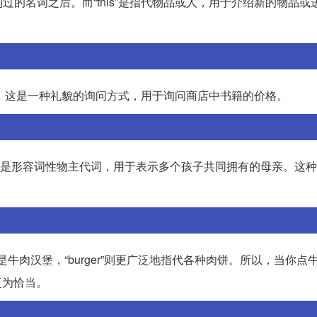
到过的名词之后。而“this”是指代物品或人，用于介绍新的物品或
k?”来表达。这是一种礼貌的询问方式，用于询问商店中书籍的价格。
other?”中，“their”是形容词性物主代词，用于表示多个孩子共同拥有的母亲
的是牛肉汉堡，“burger”则更广泛地指代各种肉饼。所以，当你点
”更为恰当。