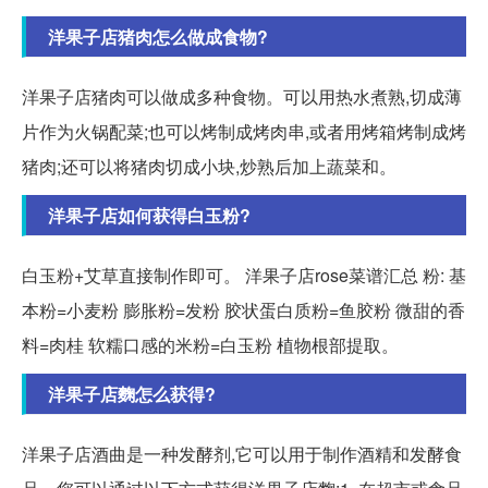
洋果子店猪肉怎么做成食物?
洋果子店猪肉可以做成多种食物。可以用热水煮熟,切成薄
片作为火锅配菜;也可以烤制成烤肉串,或者用烤箱烤制成烤
猪肉;还可以将猪肉切成小块,炒熟后加上蔬菜和。
洋果子店如何获得白玉粉?
白玉粉+艾草直接制作即可。 洋果子店rose菜谱汇总 粉: 基
本粉=小麦粉 膨胀粉=发粉 胶状蛋白质粉=鱼胶粉 微甜的香
料=肉桂 软糯口感的米粉=白玉粉 植物根部提取。
洋果子店麴怎么获得?
洋果子店酒曲是一种发酵剂,它可以用于制作酒精和发酵食