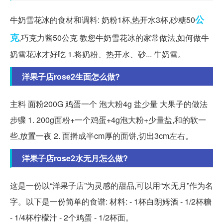
公
牛奶雪花冰的食材和调料: 奶粉1杯,热开水3杯,砂糖50
克
,巧克力酱50公克 教您牛奶雪花冰的家常做法,如何做牛
奶雪花冰才好吃 1.将奶粉、热开水、砂... 牛奶雪。
洋果子店rose2生面怎么做?
主料 面粉200G 鸡蛋一个 泡大粉4g 盐少量 大果子的做法
步骤 1. 200g面粉+一个鸡蛋+4g泡大粉+少量盐,和的软一
些,放置一夜 2. 面擀成半cm厚的面饼,切出3cm左右。
洋果子店rose2水无月怎么做?
这是一份以“洋果子店”为灵感的甜品,可以用“水无月”作为名
字。以下是一份简单的食谱: 材料: - 1杯白朗姆酒 - 1/2杯糖
- 1/4杯柠檬汁 - 2个鸡蛋 - 1/2杯面。