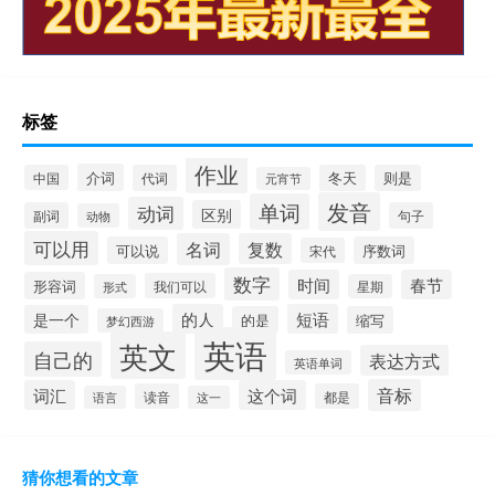
标签
作业
介词
中国
代词
冬天
则是
元宵节
发音
单词
动词
区别
副词
句子
动物
可以用
名词
复数
可以说
序数词
宋代
数字
时间
春节
形容词
我们可以
形式
星期
的人
短语
是一个
的是
缩写
梦幻西游
英语
英文
自己的
表达方式
英语单词
音标
词汇
这个词
读音
都是
语言
这一
猜你想看的文章