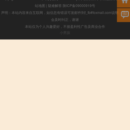
站地图
|
疑难解答
陕ICP备09000919号
声明：本站内容来自互联网，如信息有错误可发邮件到f_fb#foxmail.com说明，我们
会及时纠正，谢谢
本站仅为个人兴趣爱好，不接盈利性广告及商业合作
小男孩