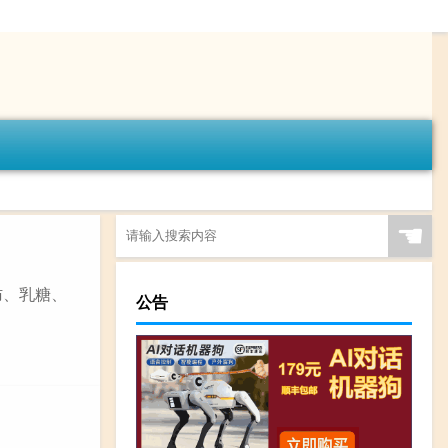
☚
肪、乳糖、
公告