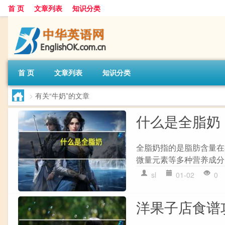
首 页
文章列表
知识分类
首 页
文章列表
知识分类
>
有关“牛奶”的文章
什么是全脂奶
全脂奶指的是脂肪含量在
微量元素等多种营养成分
sl
01-02
0
洋果子店食谱