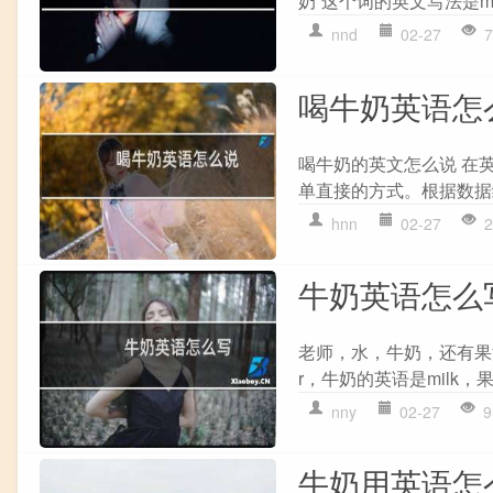
奶”这个词的英文写法是milk，其
nnd
02-27
7
喝牛奶英语怎
喝牛奶的英文怎么说 在英语
单直接的方式。根据数据
hnn
02-27
2
牛奶英语怎么
老师，水，牛奶，还有果
r，牛奶的英语是milk，果
nny
02-27
9
牛奶用英语怎