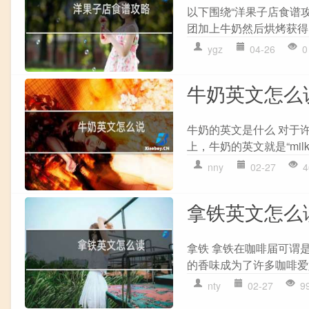
以下围绕“洋果子店食谱攻
团加上牛奶然后烘烤获得。
ygz
04-26
0
牛奶英文怎么
牛奶的英文是什么 对于
上，牛奶的英文就是“milk”
nny
02-27
4
拿铁英文怎么
拿铁 拿铁在咖啡届可谓
的香味成为了许多咖啡爱
nty
02-27
9