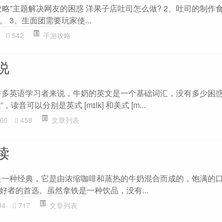
略”主题解决网友的困惑 洋果子店吐司怎么做? 2、吐司的制作
 3、生面团需要玩家使...
542
手游攻略
说
许多英语学习者来说，牛奶的英文是一个基础词汇，没有多少困
，读音可以分别是英式 [mɪlk] 和美式 [m...
60
458
文章列表
读
是一种经典，它是由浓缩咖啡和蒸热的牛奶混合而成的，饱满的
好者的首选。虽然拿铁是一种饮品，没有...
94
717
文章列表