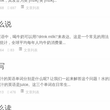
发音为英 [mɪlk] 美 [mɪlk]...
68
697
文章列表
么说
中，喝牛奶可以用\"drink milk\"来表达。这是一个常见的用
统计，全球平均每年人均牛奶消费量...
64
83
文章列表
写
汁的英语单词分别是什么呢? 让我们一起来解答这个问题！水的英
汁的英语是juice。这三个单词在日常生...
13
476
文章列表
么读