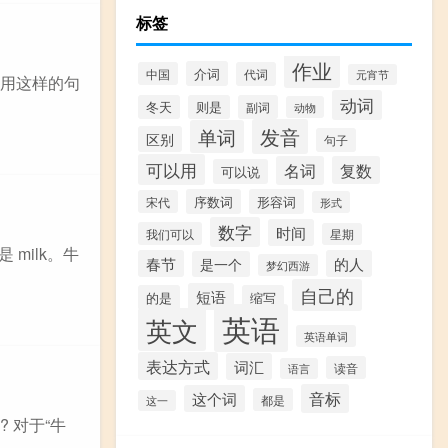
标签
作业
介词
中国
代词
元宵节
以用这样的句
动词
冬天
则是
副词
动物
发音
单词
区别
句子
可以用
名词
复数
可以说
序数词
形容词
宋代
形式
数字
时间
我们可以
星期
milk。牛
春节
的人
是一个
梦幻西游
自己的
短语
的是
缩写
英语
英文
英语单词
表达方式
词汇
读音
语言
音标
这个词
都是
这一
 对于“牛