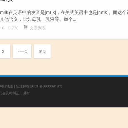
milk在英语中的发音是[mɪlk]，在美式英语中也是[mɪlk]。而这
其他含义，比如母乳、乳液等。举个...
16
776
文章列表
2
下一页
尾页
网站地图
|
疑难解答
陕ICP备09000919号
，我们会及时纠正，谢谢